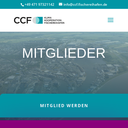
+49 471 97321142
info@ccf.fischereihafen.de
MITGLIEDER
MITGLIED WERDEN